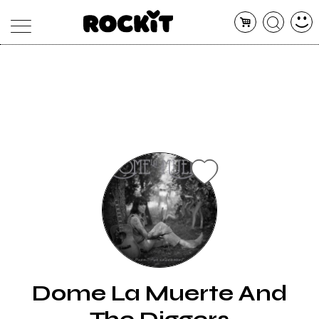
MAGAZINE
DATABASE
ARTICOLI
CONCERTI
ARTISTI
SHOP
RADIO
Dome La Muerte And