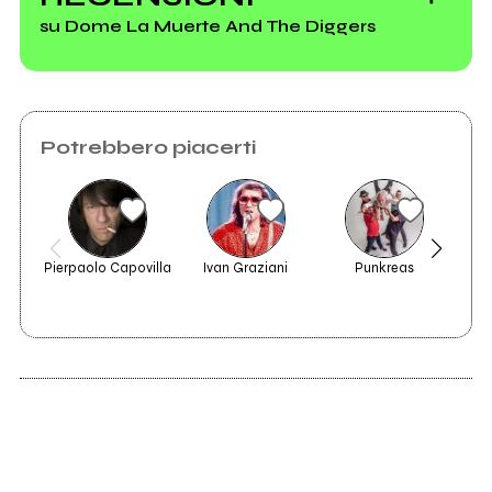
troppo bello
su Dome La Muerte And The Diggers
Potrebbero piacerti
Pierpaolo Capovilla
Ivan Graziani
Punkreas
I
2010
2009
Poems for
Diggersonz
Renegades