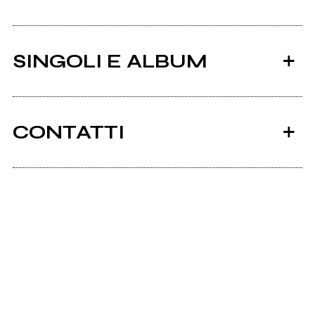
SINGOLI E ALBUM
CONTATTI
Ancora nessun utente amministra questa pagina,
puoi farlo tu.
2011
2010
Richiedi la gestione
Poems for Renegades
Diggersonz