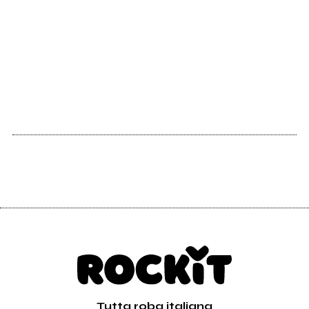
2007
Wild Sound From
The Past Dimension
Tutta roba italiana