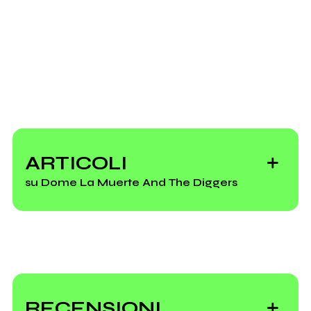
2008
Wild Sound From The
Past Dimension
ARTICOLI
(compilation)
su Dome La Muerte And The Diggers
I Verdena a X
Factor: sabotare è
RECENSIONI