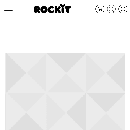
MAGAZINE
DATABASE
ARTICOLI
CONCERTI
ARTISTI
SHOP
RADIO