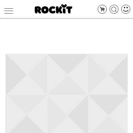
MAGAZINE
DATABASE
ARTICOLI
CONCERTI
ARTISTI
SHOP
RADIO