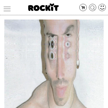
MAGAZINE
DATABASE
ARTICOLI
CONCERTI
ARTISTI
SHOP
RADIO