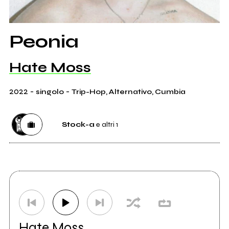
Peonia
Hate Moss
2022
-
-
singolo
Trip-Hop, Alternativo, Cumbia
Stock-a
e altri 1
Etichetta
Stock-a
1
Distributore
Awal
0
Hate Moss