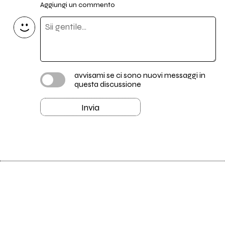
Aggiungi un commento
avvisami se ci sono nuovi messaggi in
questa discussione
Invia