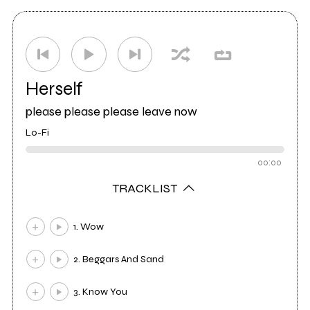
Herself
please please please leave now
Lo-Fi
00:00
TRACKLIST
1. Wow
2. Beggars And Sand
3. Know You