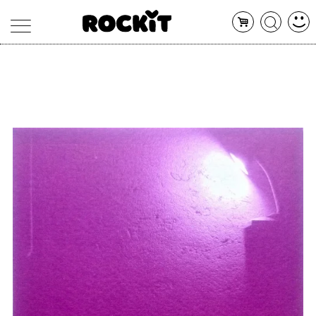
MAGAZINE
DATABASE
ARTICOLI
CONCERTI
ARTISTI
SHOP
RADIO