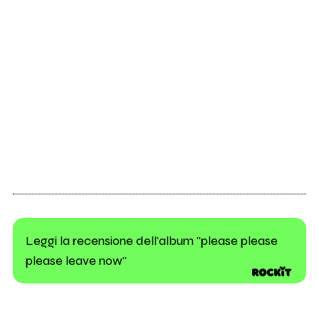
Leggi la recensione dell'album "please please
please leave now"