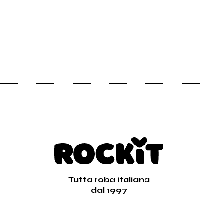
Tutta roba italiana
dal 1997