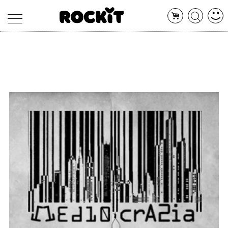
MAGAZINE
DATABASE
ARTICOLI
CONCERTI
ARTISTI
SHOP
RADIO