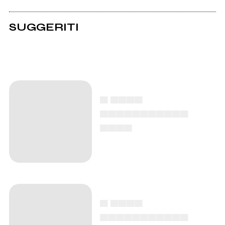
SUGGERITI
▄ ▄▄▄▄
▄▄▄▄▄▄▄▄▄▄▄
▄▄▄▄
▄ ▄▄▄▄
▄▄▄▄▄▄▄▄▄▄▄