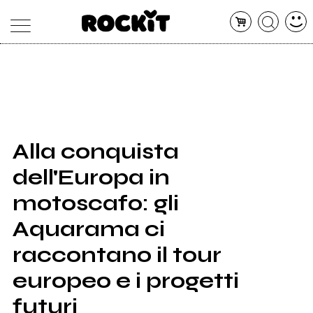
MAGAZINE
DATABASE
ARTICOLI
CONCERTI
ARTISTI
SHOP
Alla conquista
RADIO
dell'Europa in
motoscafo: gli
Aquarama ci
raccontano il tour
europeo e i progetti
futuri