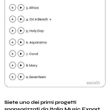
3. Africa
4. On A Beach
5. Holy Day
6. Aquarama
7. Coral
8. Mary
9. Seventeen
Siete uno dei primi progetti
sponsorizzati da
Italia Music Export