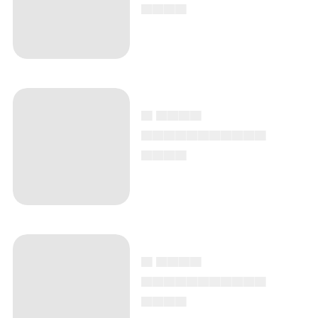
▄▄▄▄
▄ ▄▄▄▄
▄▄▄▄▄▄▄▄▄▄▄
▄▄▄▄
▄ ▄▄▄▄
▄▄▄▄▄▄▄▄▄▄▄
▄▄▄▄