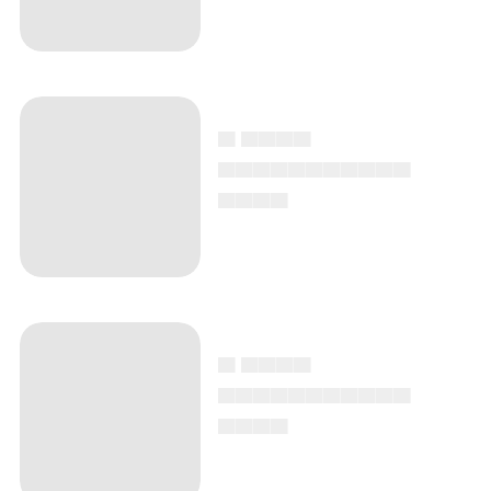
▄ ▄▄▄▄
▄▄▄▄▄▄▄▄▄▄▄
▄▄▄▄
▄ ▄▄▄▄
▄▄▄▄▄▄▄▄▄▄▄
▄▄▄▄