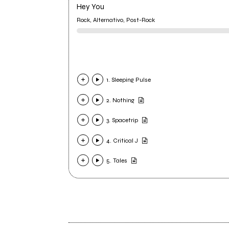
Hey You
Rock, Alternativo, Post-Rock
1. Sleeping Pulse
2. Nothing
3. Spacetrip
4. Critical J
5. Tales