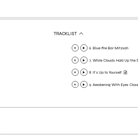
TRACKLIST
6. Blue-fire Bar Mitzvah
7. While Clouds Hold Up the 
8. It's Up to Yourself
9. Awakening With Eyes Clos