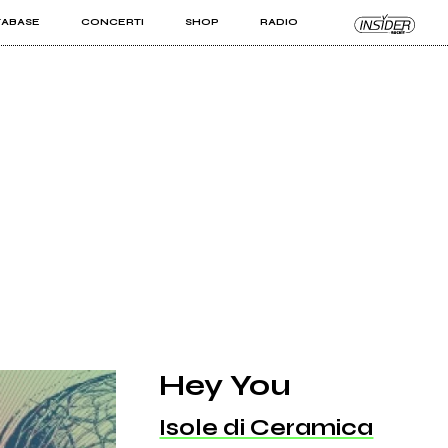
TABASE
CONCERTI
SHOP
RADIO
KIT PRO
ISTI
VIZI
Hey You
Isole di Ceramica