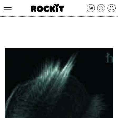
MAGAZINE
DATABASE
ARTICOLI
CONCERTI
ARTISTI
SHOP
RADIO