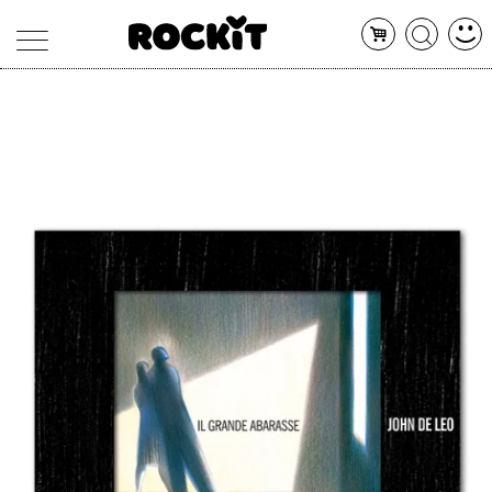
MAGAZINE
DATABASE
ARTICOLI
CONCERTI
ARTISTI
SHOP
RADIO