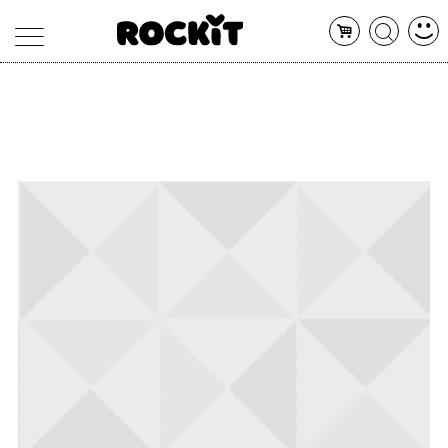
MAGAZINE
DATABASE
ARTICOLI
CONCERTI
ARTISTI
SHOP
RADIO