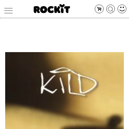
MAGAZINE
DATABASE
ARTICOLI
CONCERTI
ARTISTI
SHOP
RADIO