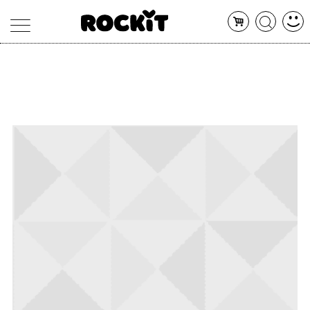
MAGAZINE
DATABASE
ARTICOLI
CONCERTI
ARTISTI
SHOP
RADIO