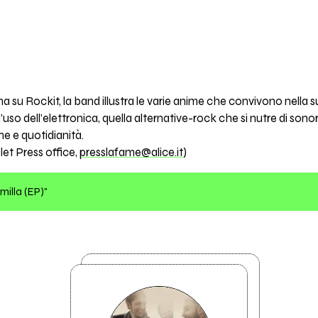
 su Rockit, la band illustra le varie anime che convivono nella su
uso dell’elettronica, quella alternative-rock che si nutre di son
ione e quotidianità.
let Press office,
presslafame@alice.it
)
milla (EP)"