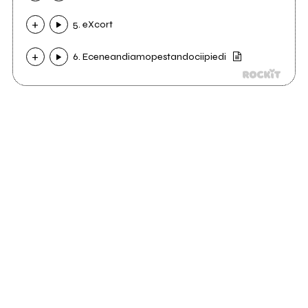
5. eXcort
6. Eceneandiamopestandociipiedi