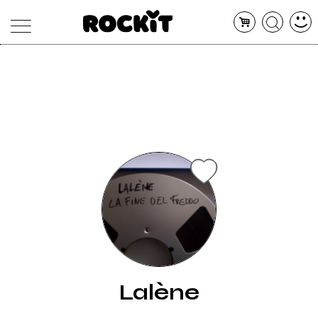
MAGAZINE
DATABASE
ARTICOLI
CONCERTI
ARTISTI
SHOP
RADIO
Lalène