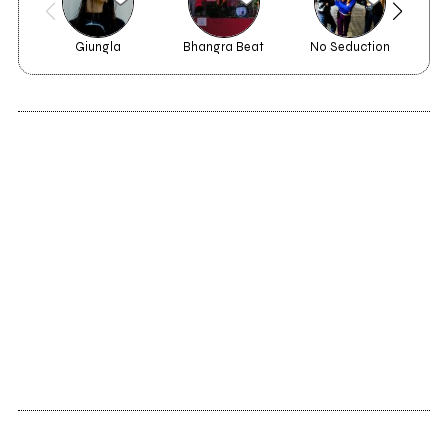
Giungla
Bhangra Beat
No Seduction
Vin
2010
La fine del freddo