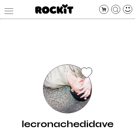
MAGAZINE
DATABASE
ARTICOLI
CONCERTI
ARTISTI
SHOP
RADIO
lecronachedidave