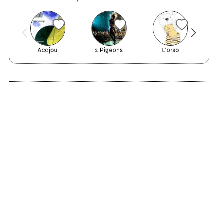
Acajou
2 Pigeons
L'orso
Le
2020
Lil Prince