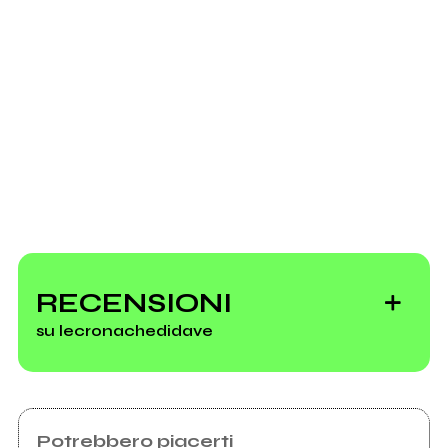
Scrivi all'utente che amministra la pagina.
lecronachedidave
Invia messaggio
Vedi tutti
RECENSIONI
su lecronachedidave
Potrebbero piacerti