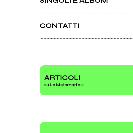
SINGOLI E ALBUM
CONTATTI
Myspace.com
Facebook.it
ARTICOLI
su Le Metamorfosi
2010
200
Nuovi Giorni
Tra 