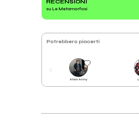
RECENSIONI
su Le Metamorfosi
Potrebbero piacerti
Sanremo Giovani: i nomi dei 60
Alien Army
L
artisti ammessi alle audizioni
2008
Tra Sogno & Realtà