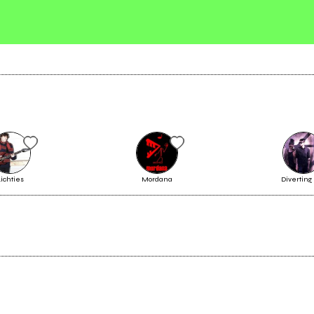
ichties
Mordana
Diverting