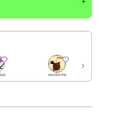
 Duo
Carnifull Trio
viva santa claus