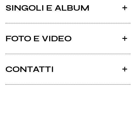
SINGOLI E ALBUM
FOTO E VIDEO
CONTATTI
2017
Facebook
Il Viaggio
Scrivi all'utente che amministra la pagina.
LE ORTICHE - IN VALIGIA + backstage