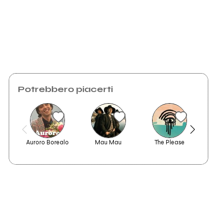
Invia messaggio
Potrebbero piacerti
concerto Bloom
1
2015
Auroro Borealo
Mau Mau
The Please
Mi