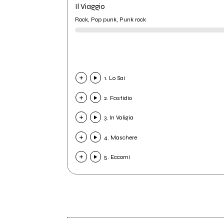
Il Viaggio
Rock, Pop punk, Punk rock
1. Lo Sai
2. Fastidio
3. In Valigia
4. Maschere
5. Eccomi