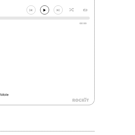
00:00
 Male