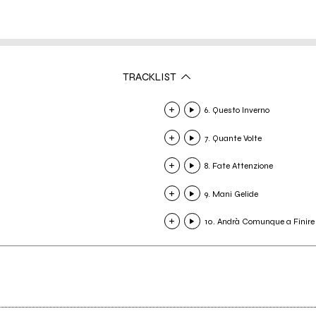
TRACKLIST
6. Questo Inverno
7. Quante Volte
8. Fate Attenzione
9. Mani Gelide
10. Andrà Comunque a Finire