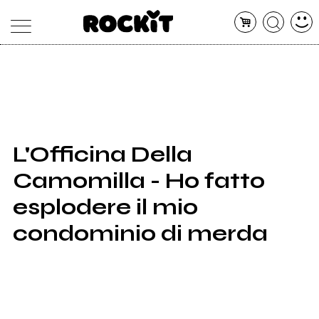
MAGAZINE
DATABASE
ARTICOLI
CONCERTI
ARTISTI
SHOP
L'Officina Della
RADIO
Camomilla - Ho fatto
esplodere il mio
condominio di merda