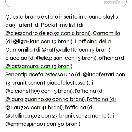
Questo brano è stato inserito in alcune playlist
dagli utenti di Rockit:
my list (di
@alessandro.deleo.92 con 6 brani)
,
Camomilla
(di @liga-kun con 13 brani)
,
L'officina della
Camomilla (di @raffy.valletta con 13 brani)
,
ciaociao (di @ele.pisani con 13 brani)
,
officina (di
@lastsamurai con 13 brani)
,
Senontipiacefalostesso uno (di @lucaferrari con
13 brani)
,
senontipiacefalostesso (di
@c.cianetti99 con 13 brani)
,
l'officina (di
@laura.guarino.99 con 10 brani)
,
l'officina (di
@Lau720 con 41 brani)
,
l'officina (di
@stellina.1502 con 27 brani)
,
senza nome (di
@emmaspina01 con 50 brani)