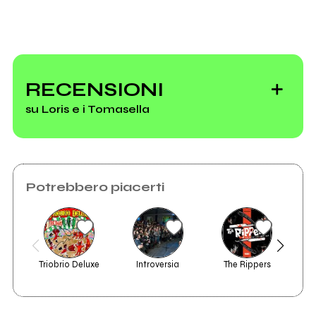
Invia messaggio
RECENSIONI
su Loris e i Tomasella
STRINGHE
Potrebbero piacerti
Vedi tutti
Triobrio Deluxe
Introversia
The Rippers
Dav
2022
2020
È andata così
Le canzoni di via
Pantan