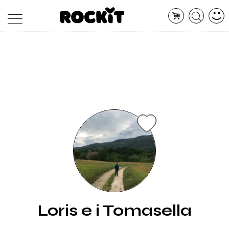
MAGAZINE
DATABASE
ARTICOLI
CONCERTI
ARTISTI
SHOP
RADIO
Loris e i Tomasella