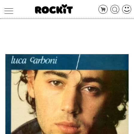
MAGAZINE
DATABASE
ARTICOLI
CONCERTI
ARTISTI
SHOP
RADIO