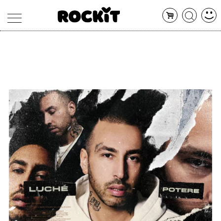
MAGAZINE
DATABASE
ARTICOLI
CONCERTI
ARTISTI
SHOP
RADIO