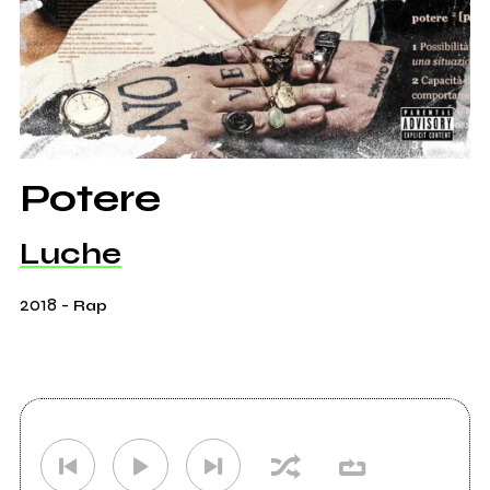
Potere
Luche
2018
-
Rap