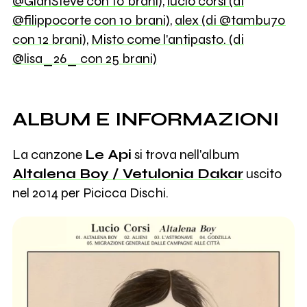
@GianSteve con 10 brani)
,
lucio corsi (di
@filippocorte con 10 brani)
,
alex (di @tambu70
con 12 brani)
,
Misto come l'antipasto. (di
@lisa_26_ con 25 brani)
ALBUM E INFORMAZIONI
La canzone
Le Api
si trova nell'album
Altalena Boy / Vetulonia Dakar
uscito
nel 2014 per Picicca Dischi.