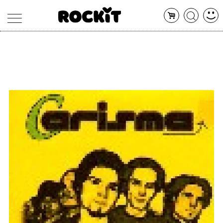
MAGAZINE
DATABASE
ARTICOLI
CONCERTI
ARTISTI
SHOP
RADIO