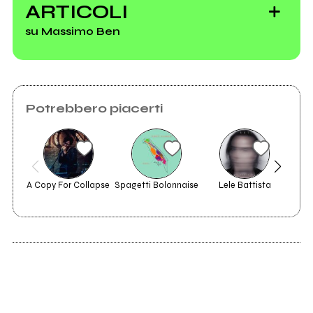
ARTICOLI
su Massimo Ben
Potrebbero piacerti
The Benevento
Witch Project
A Copy For Collapse
Spagetti Bolonnaise
Lele Battista
ricc