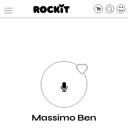
MAGAZINE
DATABASE
ARTICOLI
CONCERTI
ARTISTI
SHOP
RADIO
Massimo Ben