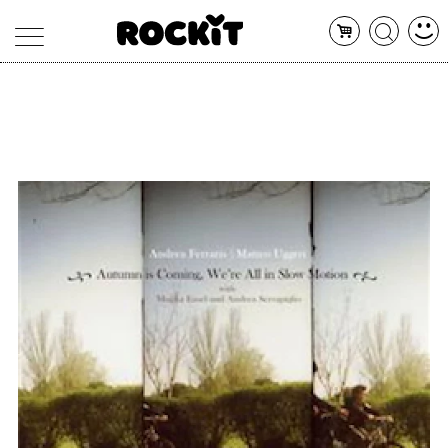
MAGAZINE
DATABASE
ARTICOLI
CONCERTI
ARTISTI
SHOP
RADIO