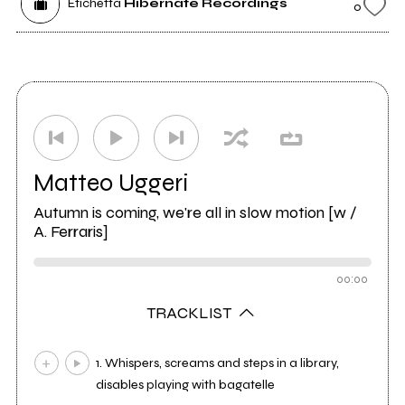
Etichetta
Hibernate Recordings
0
Matteo Uggeri
Autumn is coming, we're all in slow motion [w /
A. Ferraris]
00:00
TRACKLIST
1. Whispers, screams and steps in a library,
disables playing with bagatelle