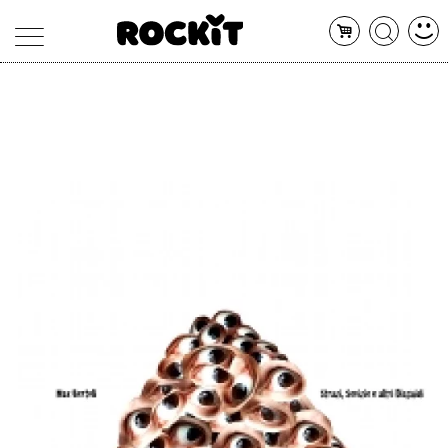
MAGAZINE
DATABASE
ARTICOLI
CONCERTI
ARTISTI
SHOP
RADIO