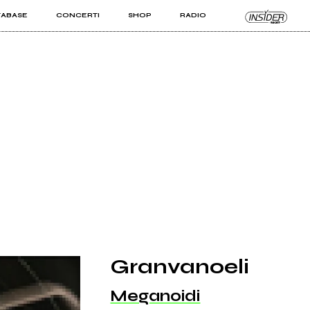
TABASE
CONCERTI
SHOP
RADIO
KIT PRO
ISTI
VIZI
Granvanoeli
Meganoidi