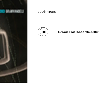
2006
-
Indie
Green Fog Records
e altri 1
Etichetta
Green Fog Records
Distributore
Venus Dischi