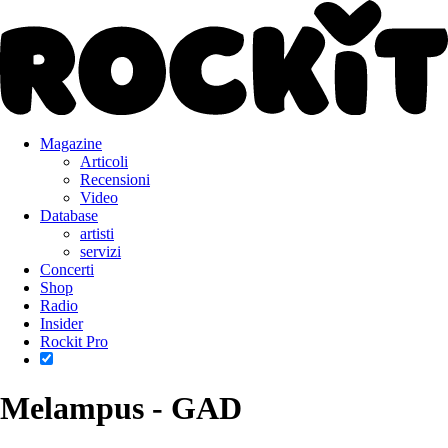
Magazine
Articoli
Recensioni
Video
Database
artisti
servizi
Concerti
Shop
Radio
Insider
Rockit Pro
Melampus - GAD