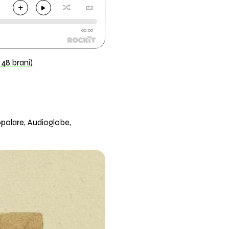
00:00
48 brani)
opolare, Audioglobe,