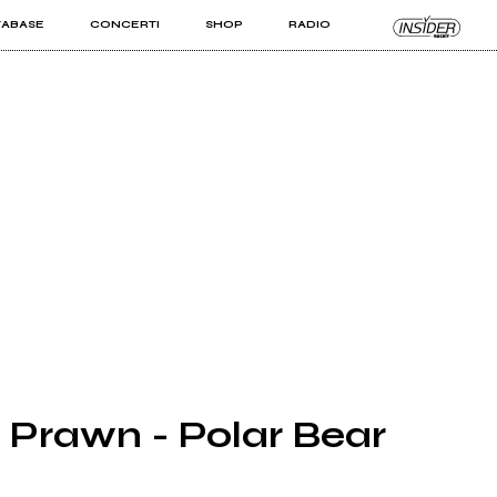
TABASE
CONCERTI
SHOP
RADIO
KIT PRO
ISTI
VIZI
Prawn - Polar Bear