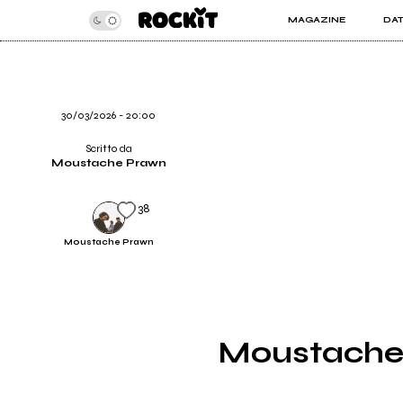
MAGAZINE
DA
INSIDER
ROC
ARTICOLI
ART
RECENSIONI
SER
VIDEO
30/03/2026 - 20:00
Scritto da
Moustache Prawn
38
Moustache Prawn
Moustache 