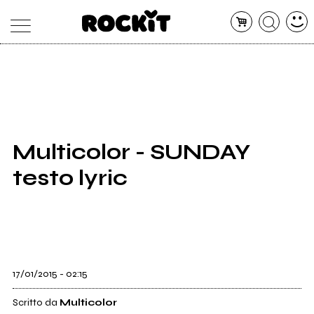
MAGAZINE
DATABASE
ARTICOLI
CONCERTI
ARTISTI
SHOP
Multicolor - SUNDAY
RADIO
testo lyric
17/01/2015 - 02:15
Scritto da
Multicolor