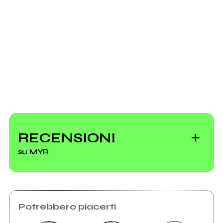
Ancora nessun utente amministra questa pagina,
puoi farlo tu.
Richiedi la gestione
MYR
RECENSIONI
su MYR
Vedi tutti
Potrebbero piacerti