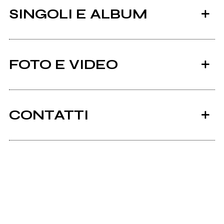
SINGOLI E ALBUM
FOTO E VIDEO
CONTATTI
2016
2013
Myr-official.com
Habits
DAYS OF
CONVERGENCE
Facebook
Twitter
MYR "Addiction" (Official Video)