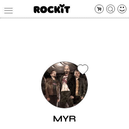
MAGAZINE
DATABASE
ARTICOLI
CONCERTI
ARTISTI
SHOP
RADIO
MYR