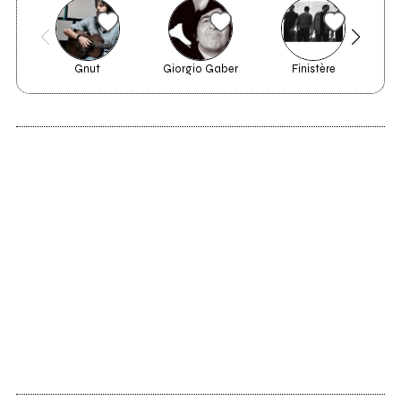
Gnut
Giorgio Gaber
Finistère
D
2012
DAYS OF
CONVERGENCE