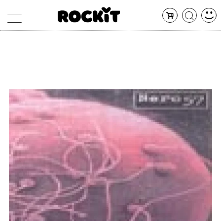
MAGAZINE
DATABASE
ARTICOLI
CONCERTI
ARTISTI
SHOP
RADIO