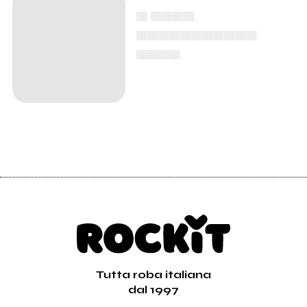
Ettore Giuradei è
tornato con un nuovo
progetto solista
Tutta roba italiana