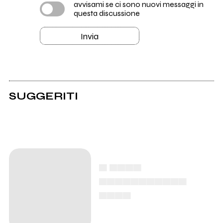
avvisami se ci sono nuovi messaggi in
questa discussione
Invia
SUGGERITI
Voodoo Kid: il video
di Paranoia fa uscire
i mostri dalla stanza