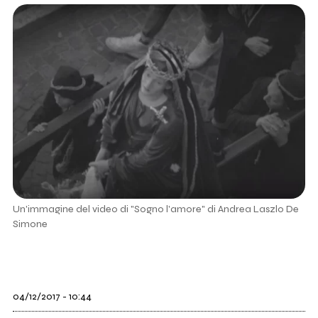
Un'immagine del video di "Sogno l'amore" di Andrea Laszlo De
Simone
04/12/2017 - 10:44