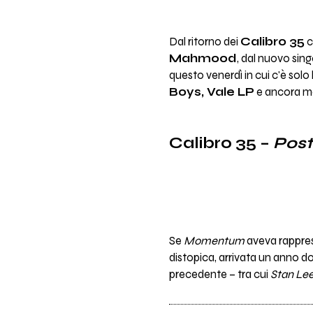
Machweo
Dal ritorno dei
Calibro 35
c
Cara Calma
Mahmood
, dal nuovo sing
questo venerdì in cui c'è solo
Gabriele, Il Guapo
Boys, Vale LP
e ancora mo
Ngawa
Calibro 35 –
Pos
Macro Marco & Don Diegoh
Dodicianni
I Hate My Village
Se
Momentum
aveva rappres
distopica, arrivata un anno d
precedente – tra cui
Stan Le
Westfalia