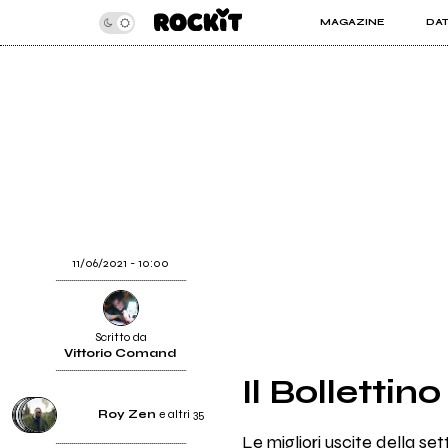
MAGAZINE
DA
INSIDER
ROC
ARTICOLI
ART
RECENSIONI
SER
VIDEO
11/06/2021 - 10:00
Scritto da
Vittorio Comand
Il Bollettin
Roy Zen
e altri 35
Le migliori uscite della se