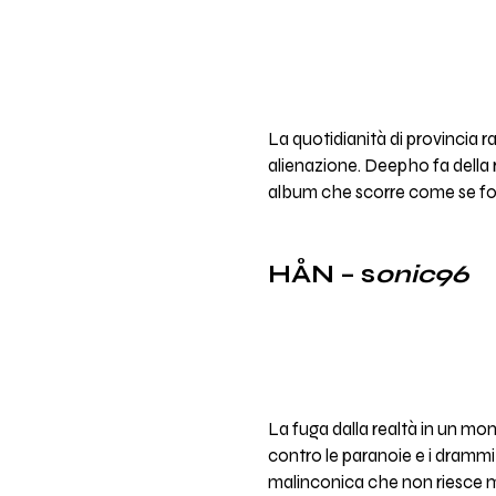
Dodger
Zyrtck
La quotidianità di provincia 
alienazione. Deepho fa della r
Torso Virile Colossale
album che scorre come se fos
HÅN – s
onic96
La fuga dalla realtà in un mon
contro le paranoie e i drammi
malinconica che non riesce ma