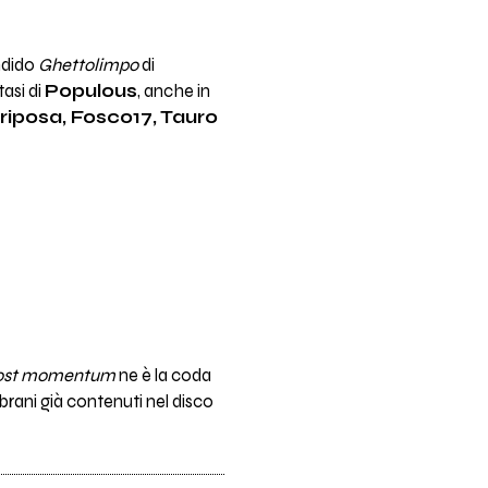
ndido
Ghettolimpo
di
tasi di
Populous
, anche in
riposa, Fosco17, Tauro
ost momentum
ne è la coda
brani già contenuti nel disco