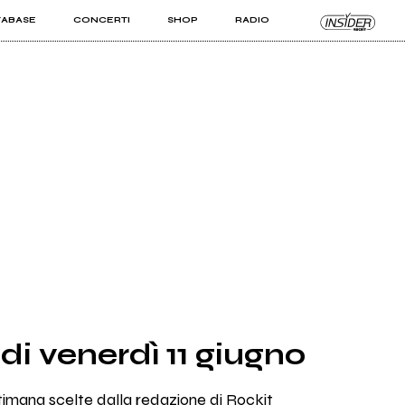
TABASE
CONCERTI
SHOP
RADIO
KIT PRO
ISTI
VIZI
o di venerdì 11 giugno
ttimana scelte dalla redazione di Rockit