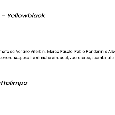
e –
Yellowblack
ormato da Adriano Viterbini, Marco Fasolo, Fabio Rondanini e Albe
 sonoro, sospeso tra ritmiche afrobeat, voci eteree, scombinate c
ttolimpo