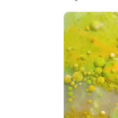
Roy Zen
Godblesscomputers
Mahmood
Populous
Graey
Deepho
Calibro 35
Brugnano