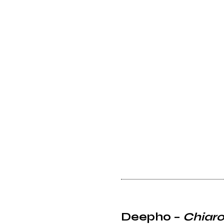
BowLand
Pietro Berselli
Sacramento
Ketama126
Atlante
Effenberg
Bleu Smith
chiamamifaro
Deepho –
Chiar
Dj Aladyn