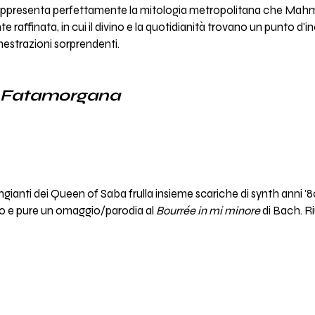
 rappresenta perfettamente la mitologia metropolitana che Ma
te raffinata, in cui il divino e la quotidianità trovano un punto d
estrazioni sorprendenti.
Fatamorgana
ngianti dei Queen of Saba frulla insieme scariche di synth anni '80
sco e pure un omaggio/parodia al
Bourrée in mi minore
di Bach. Ri