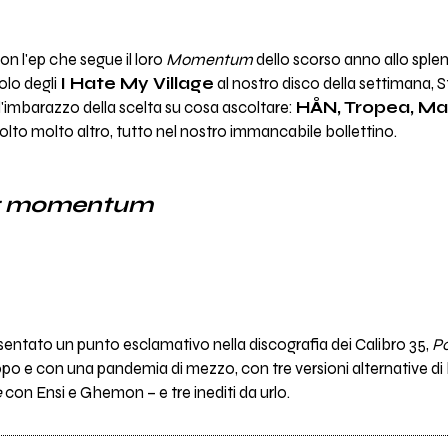
on l'ep che segue il loro
Momentum
dello scorso anno allo sple
olo degli
I Hate My Village
al nostro disco della settimana, S
 l'imbarazzo della scelta su cosa ascoltare:
HÅN, Tropea, Ma
lto molto altro, tutto nel nostro immancabile bollettino.
t momentum
entato un punto esclamativo nella discografia dei Calibro 35,
P
opo e con una pandemia di mezzo, con tre versioni alternative di 
e
con Ensi e Ghemon – e tre inediti da urlo.