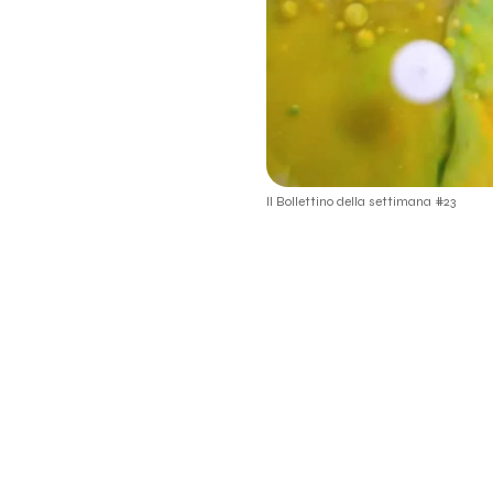
Vale LP
Mariposa
Molla
Mattia Cupelli
Il Bollettino della settimana #23
Cucineremo Ciambelle
Tauro Boys
PIOVE.
Queen of Saba