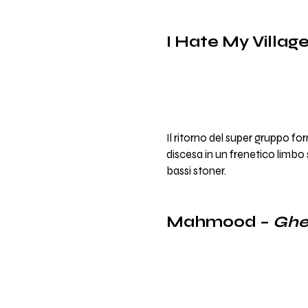
I Hate My Villag
Il ritorno del super gruppo f
discesa in un frenetico limbo
bassi stoner.
Mahmood –
Ghe