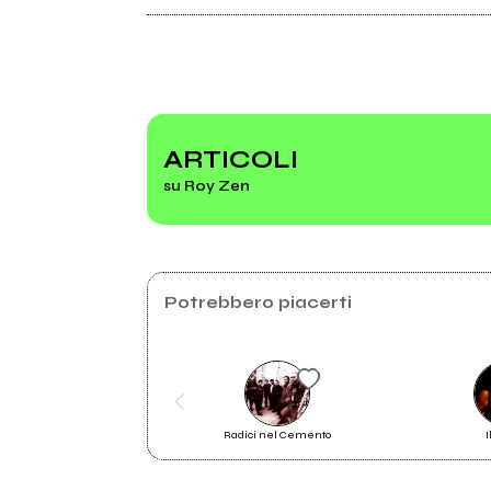
Spotify
Instagram
ARTICOLI
su Roy Zen
2021
Travis
Potrebbero piacerti
Radici nel Cemento