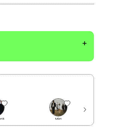
unk
Mòn
distanti