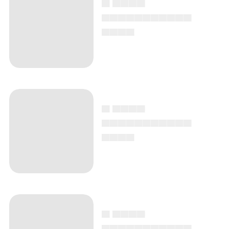
▄▄▄▄▄▄▄▄▄▄▄
▄▄▄▄
▄ ▄▄▄▄
▄▄▄▄▄▄▄▄▄▄▄
▄▄▄▄
▄ ▄▄▄▄
▄▄▄▄▄▄▄▄▄▄▄