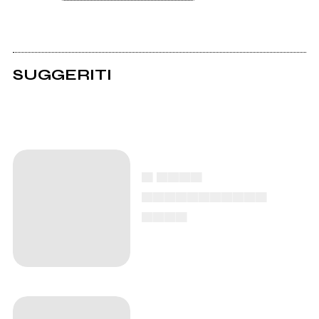
SUGGERITI
▄ ▄▄▄▄
▄▄▄▄▄▄▄▄▄▄▄
▄▄▄▄
▄ ▄▄▄▄