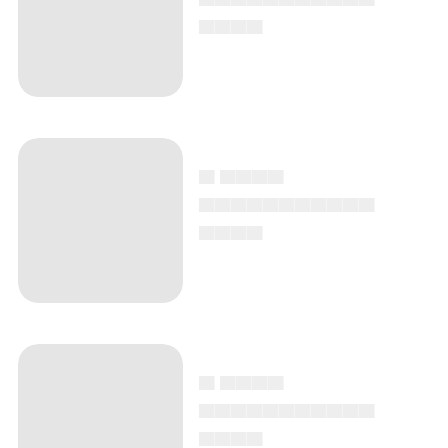
▄▄▄▄
▄ ▄▄▄▄
▄▄▄▄▄▄▄▄▄▄▄
▄▄▄▄
▄ ▄▄▄▄
▄▄▄▄▄▄▄▄▄▄▄
▄▄▄▄