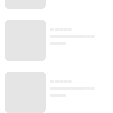
▄ ▄▄▄▄
▄▄▄▄▄▄▄▄▄▄▄
▄▄▄▄
▄ ▄▄▄▄
▄▄▄▄▄▄▄▄▄▄▄
▄▄▄▄