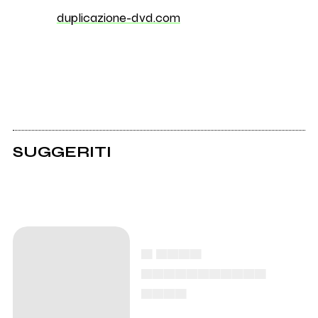
duplicazione-dvd.com
SUGGERITI
▄ ▄▄▄▄
▄▄▄▄▄▄▄▄▄▄▄
▄▄▄▄