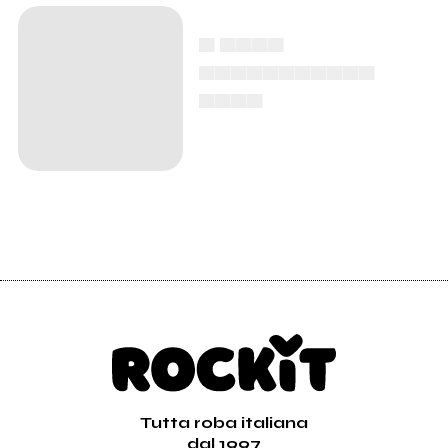
▄ ▄▄▄▄
▄▄▄▄▄▄▄▄▄▄▄
▄▄▄▄
Tutta roba italiana
dal 1997