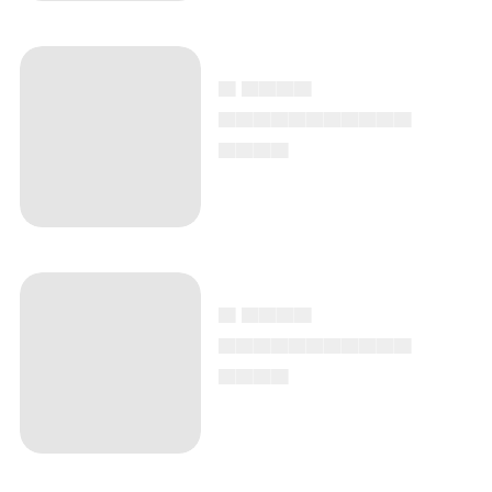
▄ ▄▄▄▄
▄▄▄▄▄▄▄▄▄▄▄
▄▄▄▄
▄ ▄▄▄▄
▄▄▄▄▄▄▄▄▄▄▄
▄▄▄▄