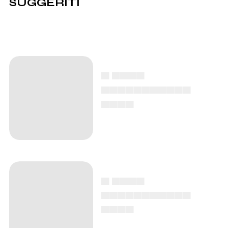
SUGGERITI
▄ ▄▄▄▄
▄▄▄▄▄▄▄▄▄▄▄
▄▄▄▄
▄ ▄▄▄▄
▄▄▄▄▄▄▄▄▄▄▄
▄▄▄▄