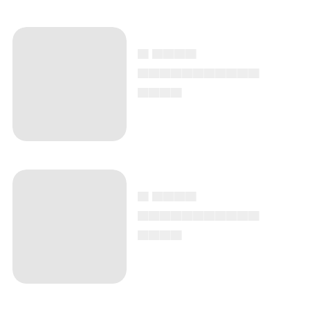
▄ ▄▄▄▄
▄▄▄▄▄▄▄▄▄▄▄
▄▄▄▄
▄ ▄▄▄▄
▄▄▄▄▄▄▄▄▄▄▄
▄▄▄▄