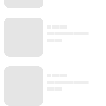
▄ ▄▄▄▄
▄▄▄▄▄▄▄▄▄▄▄
▄▄▄▄
▄ ▄▄▄▄
▄▄▄▄▄▄▄▄▄▄▄
▄▄▄▄