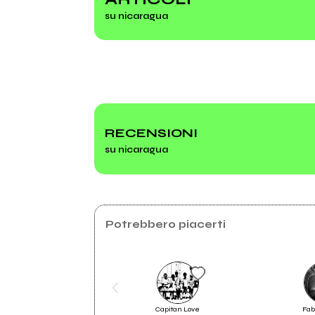
su nicaragua
2023
202
Almost Home
Rocki
Gior
RECENSIONI
su nicaragua
Potrebbero piacerti
Il Bollettino di venerdì 21 giugno
Capitan Love
Fab