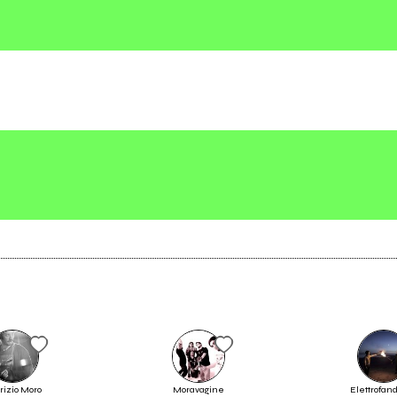
2
2020
t Vol. 1.20 MI AMI Edition - Lato
Practice over Theory
no (compilation)
2023: i 100 nomi dell'anno della
rizio Moro
Moravagine
Elettrofan
musica italiana