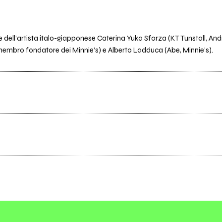
ne dell’artista italo-giapponese Caterina Yuka Sforza (KT Tunstall,
e membro fondatore dei Minnie’s) e Alberto Ladduca (Abe, Minnie’s).
Scrivi all'utente che amministra la pagina.
Invia messaggio