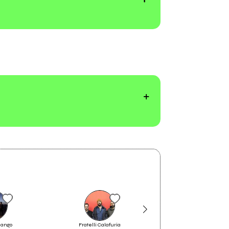
Almost Home: un dialogo in
dango
Fratelli Calafuria
Filippo Malatesta
viaggio verso casa con i