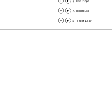
4. Two Steps
5. Treehouse
6. Take It Easy