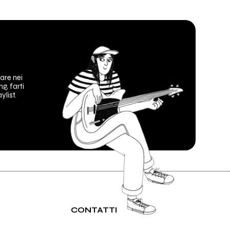
are nei
ng, farti
ylist.
CONTATTI