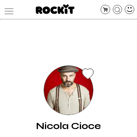
MAGAZINE
DATABASE
ARTICOLI
CONCERTI
ARTISTI
SHOP
RADIO
Nicola Cioce