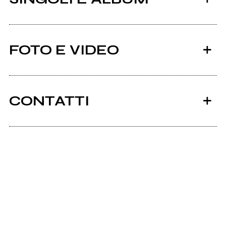
FOTO E VIDEO
CONTATTI
2014
Nicolacioce.it
L'ora blu
Scrivi all'utente che amministra la pagina.
La fortuna non esiste