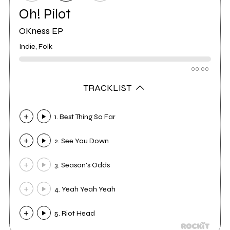
Oh! Pilot
OKness EP
Indie, Folk
00:00
TRACKLIST
1. Best Thing So Far
2. See You Down
3. Season's Odds
4. Yeah Yeah Yeah
5. Riot Head