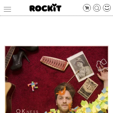
MAGAZINE
DATABASE
ARTICOLI
CONCERTI
ARTISTI
SHOP
RADIO