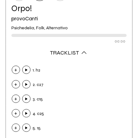
Orpo!
provoCanti
Psichedelia, Folk, Alternativo
00:00
TRACKLIST
1. h2
2. c27
3. c15
4. c25
5. 15