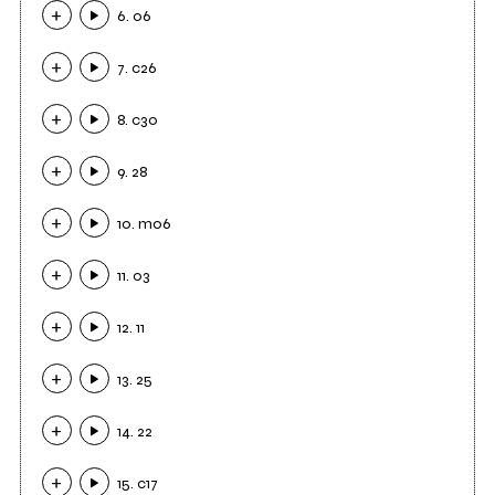
6. 06
7. c26
8. c30
9. 28
10. m06
11. 03
12. 11
13. 25
14. 22
15. c17