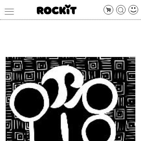
MAGAZINE
DATABASE
ARTICOLI
CONCERTI
ARTISTI
SHOP
RADIO