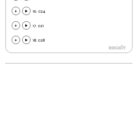
16. c24
17. c21
18. c28