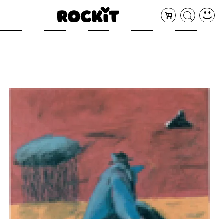
MAGAZINE
DATABASE
ARTICOLI
CONCERTI
ARTISTI
SHOP
RADIO