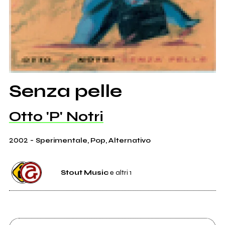
Senza pelle
Otto 'P' Notri
2002
-
Sperimentale, Pop, Alternativo
Stout Music
e altri 1
Etichetta
Stout Music
0