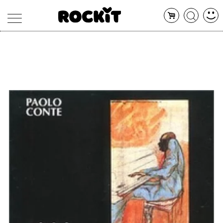
MAGAZINE
DATABASE
ARTICOLI
CONCERTI
ARTISTI
SHOP
RADIO