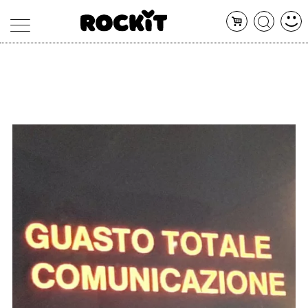
MAGAZINE
DATABASE
ARTICOLI
CONCERTI
ARTISTI
SHOP
RADIO