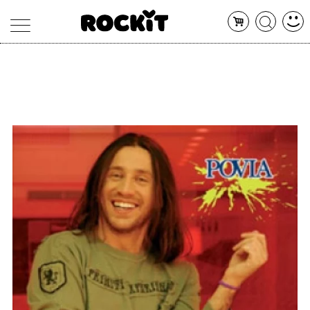
MAGAZINE
DATABASE
ARTICOLI
CONCERTI
ARTISTI
SHOP
RADIO