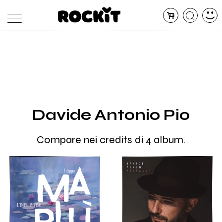
MAGAZINE
DATABASE
ARTICOLI
CONCERTI
ARTISTI
SHOP
Davide Antonio Pio
RADIO
Compare nei credits di 4 album.