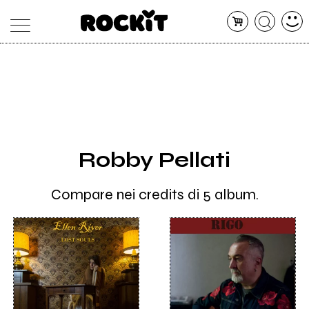
MAGAZINE
DATABASE
ARTICOLI
CONCERTI
ARTISTI
SHOP
Robby Pellati
RADIO
Compare nei credits di 5 album.